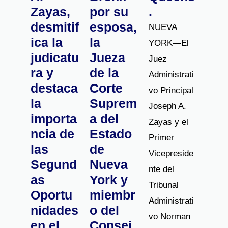
Zayas,
por su
.
desmitif
esposa,
NUEVA
ica la
la
YORK—El
judicatu
Jueza
Juez
ra y
de la
Administrati
destaca
Corte
vo Principal
la
Suprem
Joseph A.
importa
a del
Zayas y el
ncia de
Estado
Primer
las
de
Vicepreside
Segund
Nueva
nte del
as
York y
Tribunal
Oportu
miembr
Administrati
nidades
o del
vo Norman
en el
Consej