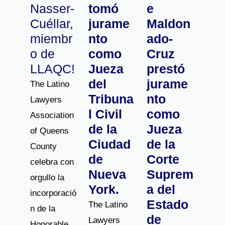
Nasser-
tomó
e
Cuéllar,
jurame
Maldon
miembr
nto
ado-
o de
como
Cruz
LLAQC!
Jueza
prestó
del
jurame
The Latino
Tribuna
nto
Lawyers
l Civil
como
Association
de la
Jueza
of Queens
Ciudad
de la
County
de
Corte
celebra con
Nueva
Suprem
orgullo la
York.
a del
incorporació
Estado
The Latino
n de la
de
Lawyers
Honorable