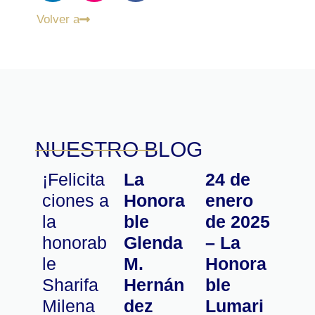
Volver a
NUESTRO BLOG
¡Felicita
La
24 de
ciones a
Honora
enero
la
ble
de 2025
honorab
Glenda
– La
le
M.
Honora
Sharifa
Hernán
ble
Milena
dez
Lumari