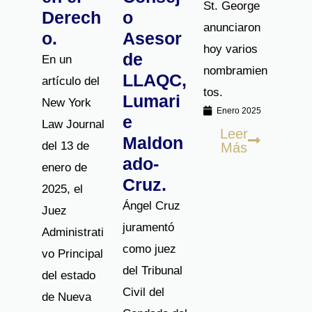
St. George
Derech
o
anunciaron
o.
Asesor
hoy varios
de
En un
nombramien
LLAQC,
artículo del
tos.
Lumari
New York
Enero 2025
e
Law Journal
Leer
Maldon
del 13 de
Más
ado-
enero de
Cruz.
2025, el
Ángel Cruz
Juez
juramentó
Administrati
como juez
vo Principal
del Tribunal
del estado
Civil del
de Nueva