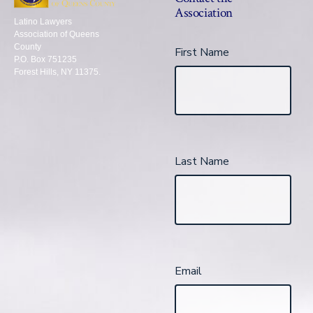
Association
Latino Lawyers
Association of Queens
County
First Name
P.O. Box 751235
Forest Hills, NY 11375.
Last Name
Email