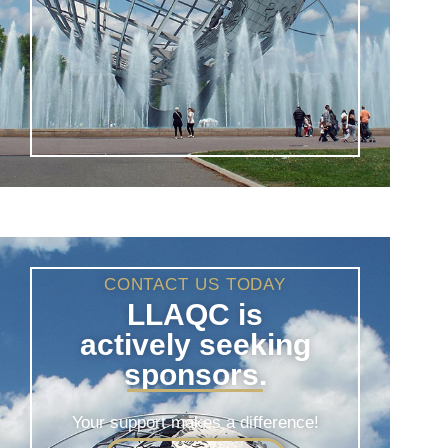
CONTACT US TODAY
LLAQC is
actively seeking
sponsors.
Your support makes a difference!