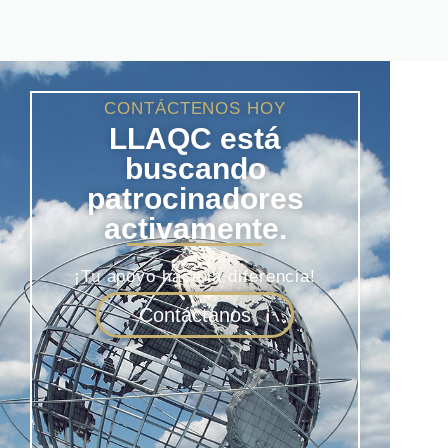
CONTÁCTENOS HOY
LLAQC está
buscando
patrocinadores
activamente.
¡Tu apoyo hace la diferencia!
Contáctanos