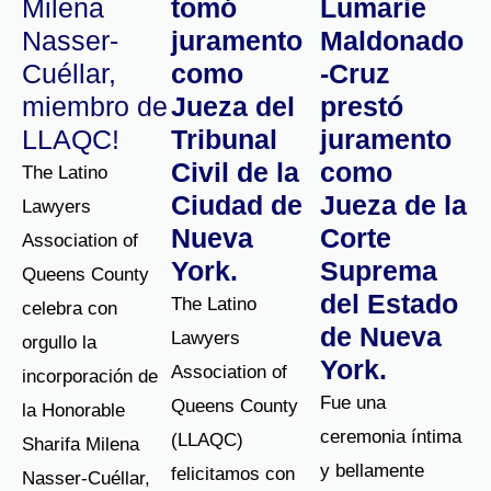
Milena
tomó
Lumarie
Nasser-
juramento
Maldonado
Cuéllar,
como
-Cruz
miembro de
Jueza del
prestó
LLAQC!
Tribunal
juramento
Civil de la
como
The Latino
Ciudad de
Jueza de la
Lawyers
Nueva
Corte
Association of
York.
Suprema
Queens County
del Estado
The Latino
celebra con
de Nueva
Lawyers
orgullo la
York.
Association of
incorporación de
Fue una
Queens County
la Honorable
ceremonia íntima
(LLAQC)
Sharifa Milena
y bellamente
felicitamos con
Nasser-Cuéllar,