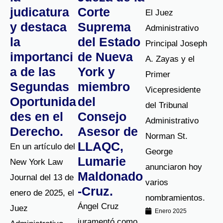
judicatura
Corte
El Juez
y destaca
Suprema
Administrativo
la
del Estado
Principal Joseph
importanci
de Nueva
A. Zayas y el
a de las
York y
Primer
Segundas
miembro
Vicepresidente
Oportunida
del
del Tribunal
des en el
Consejo
Administrativo
Derecho.
Asesor de
Norman St.
LLAQC,
En un artículo del
George
Lumarie
New York Law
anunciaron hoy
Maldonado
Journal del 13 de
varios
-Cruz.
enero de 2025, el
nombramientos.
Ángel Cruz
Juez
Enero 2025
juramentó como