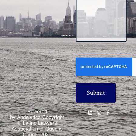
CAPTCHA
Powered
by Andelytica Copyright
© Latino Lawyers
Association of Queens
County 2025