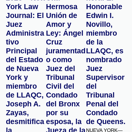
York Law
Hermosa
Honorable
Journal: El
Unión de
Edwin I.
Juez
Amor y
Novillo,
Administra
Ley: Ángel
miembro
tivo
Cruz
de la
Principal
juramentad
LLAQC, es
del Estado
o como
nombrado
de Nueva
Juez del
Juez
York y
Tribunal
Supervisor
miembro
Civil del
del
de LLAQC,
Condado
Tribunal
Joseph A.
del Bronx
Penal del
Zayas,
por su
Condado
desmitifica
esposa, la
de Queens.
la
Jueza de la
NUEVA YORK—