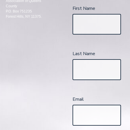
Association of Queens
County
First Name
P.O. Box 751235
Forest Hills, NY 11375.
Last Name
Email