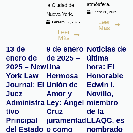
realzando la
Tribunal Civil de
atmósfera.
la Ciudad de
Enero 26, 2025
Nueva York.
Leer
Febrero 12, 2025
Más
Leer
Más
13 de
9 de enero
Noticias de
enero de
de 2025 –
última
2025 – New
Una
hora: El
York Law
Hermosa
Honorable
Journal: El
Unión de
Edwin I.
Juez
Amor y
Novillo,
Administra
Ley: Ángel
miembro
tivo
Cruz
de la
Principal
juramentad
LLAQC, es