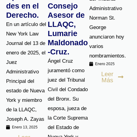
Oportunida
del
del Tribunal
des en el
Consejo
Administrativo
Derecho.
Asesor de
Norman St.
LLAQC,
En un artículo del
George
Lumarie
New York Law
anunciaron hoy
Maldonado
Journal del 13 de
varios
-Cruz.
enero de 2025, el
nombramientos.
Ángel Cruz
Juez
Enero 2025
juramentó como
Administrativo
Leer
Más
juez del Tribunal
Principal del
Civil del Condado
estado de Nueva
del Bronx. Su
York y miembro
esposa, jueza de
de la LLAQC,
la Corte Suprema
Joseph A. Zayas
del Estado de
Enero 13, 2025