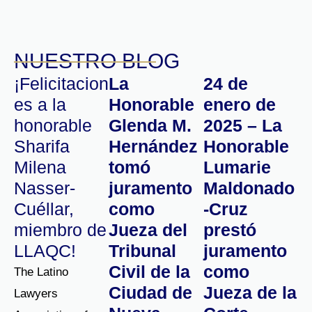
NUESTRO BLOG
¡Felicitacion
La
24 de
es a la
Honorable
enero de
honorable
Glenda M.
2025 – La
Sharifa
Hernández
Honorable
Milena
tomó
Lumarie
Nasser-
juramento
Maldonado
Cuéllar,
como
-Cruz
miembro de
Jueza del
prestó
LLAQC!
Tribunal
juramento
Civil de la
como
The Latino