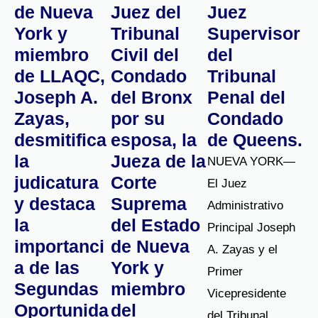
del Estado
o como
nombrado
de Nueva
Juez del
Juez
York y
Tribunal
Supervisor
miembro
Civil del
del
de LLAQC,
Condado
Tribunal
Joseph A.
del Bronx
Penal del
Zayas,
por su
Condado
desmitifica
esposa, la
de Queens.
la
Jueza de la
NUEVA YORK—
judicatura
Corte
El Juez
y destaca
Suprema
Administrativo
la
del Estado
Principal Joseph
importanci
de Nueva
A. Zayas y el
a de las
York y
Primer
Segundas
miembro
Vicepresidente