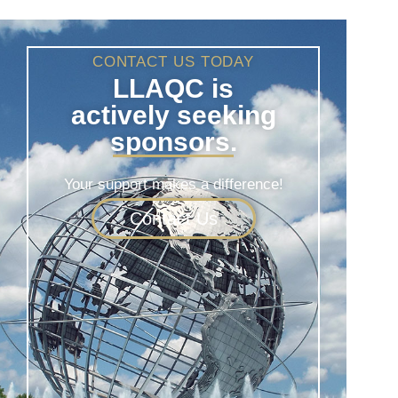
CONTACT US TODAY
LLAQC is
actively seeking
sponsors.
Your support makes a difference!
Contact Us