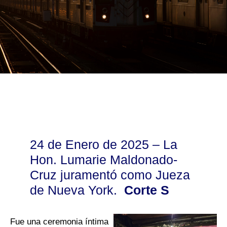
24 de Enero de 2025 – La
Hon. Lumarie Maldonado-
Cruz juramentó como Jueza
de Nueva York.
C
o
r
t
e
S
u
p
r
e
m
a