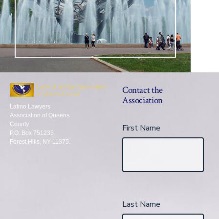
Contact the
Association
Latino Lawyers
Association of Queens
County
First Name
P.O. Box 751235
Forest Hills, NY 11375.