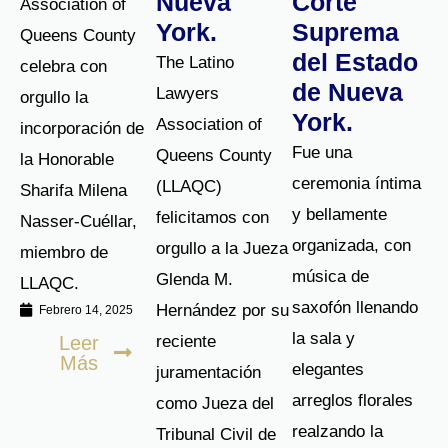
Ciudad de
Jueza de la
Lawyers
Nueva
Corte
Association of
York.
Suprema
Queens County
del Estado
The Latino
celebra con
de Nueva
Lawyers
orgullo la
York.
Association of
incorporación de
Fue una
Queens County
la Honorable
ceremonia íntima
(LLAQC)
Sharifa Milena
y bellamente
felicitamos con
Nasser-Cuéllar,
organizada, con
orgullo a la Jueza
miembro de
música de
Glenda M.
LLAQC.
saxofón llenando
Hernández por su
Febrero 14, 2025
la sala y
Leer
reciente
Más
elegantes
juramentación
arreglos florales
como Jueza del