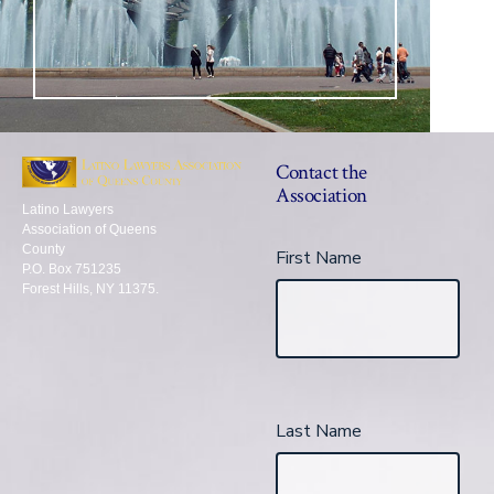
Contact the
Association
Latino Lawyers
Association of Queens
County
First Name
P.O. Box 751235
Forest Hills, NY 11375.
Last Name