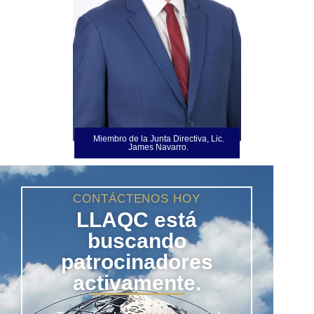
Miembro de la Junta Directiva, Lic.
James Navarro.
CONTÁCTENOS HOY
LLAQC está
buscando
patrocinadores
activamente.