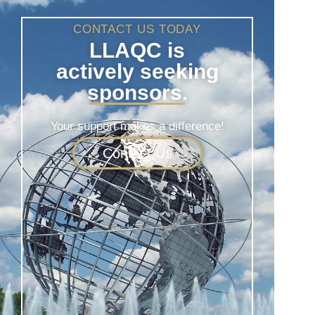
CONTACT US TODAY
LLAQC is
actively seeking
sponsors.
Your support makes a difference!
Contact Us